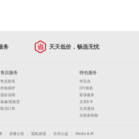
服务
天天低价，畅选无忧
售后服务
特色服务
售后政策
夺宝岛
价格保护
DIY装机
退款说明
延保服务
返修/退换货
京东E卡
取消订单
京东通信
京鱼座智能
测
|
质量公告
|
隐私政策
|
京东公益
|
Media & IR