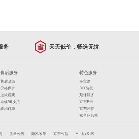
服务
天天低价，畅选无忧
售后服务
特色服务
售后政策
夺宝岛
价格保护
DIY装机
退款说明
延保服务
返修/退换货
京东E卡
取消订单
京东通信
京鱼座智能
测
|
质量公告
|
隐私政策
|
京东公益
|
Media & IR